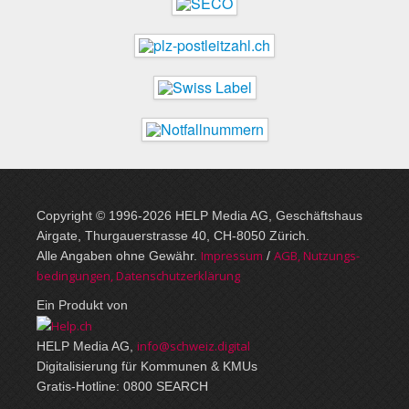
Copyright © 1996-2026 HELP Media AG, Geschäftshaus
Airgate, Thurgauer­strasse 40, CH-8050 Zürich.
Im­pres­sum
AGB, Nut­zungs­
Alle Angaben ohne Gewähr.
/
bedin­gungen, Daten­schutz­er­klärung
Ein Produkt von
info@schweiz.digital
HELP Media AG,
Digitalisierung für Kommunen & KMUs
Gratis-Hotline: 0800 SEARCH