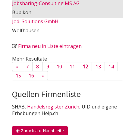
Jobsharing-Consulting MS AG
Bubikon
Jodi Solutions GmbH
Wolfhausen
Firma neu in Liste eintragen
Mehr Resultate
«
7
8
9
10
11
12
13
14
15
16
»
Quellen Firmenliste
SHAB,
Handelsregister Zürich
, UID und eigene
Erhebungen Help.ch
Zurück auf Hauptseite