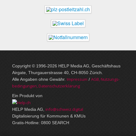
Copyright © 1996-2026 HELP Media AG, Geschäftshaus
Airgate, Thurgauer­strasse 40, CH-8050 Zürich.
Im­pres­sum
AGB, Nut­zungs­
Alle Angaben ohne Gewähr.
/
bedin­gungen, Daten­schutz­er­klärung
Ein Produkt von
info@schweiz.digital
HELP Media AG,
Digitalisierung für Kommunen & KMUs
Gratis-Hotline: 0800 SEARCH