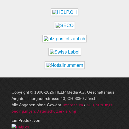
Copyright © 1996-2026 HELP Media AG, Geschäftshaus
Airgate, Thurgauer­strasse 40, CH-8050 Zürich.
Im­pres­sum
AGB, Nut­zungs­
Alle Angaben ohne Gewähr.
/
bedin­gungen, Daten­schutz­er­klärung
Ein Produkt von