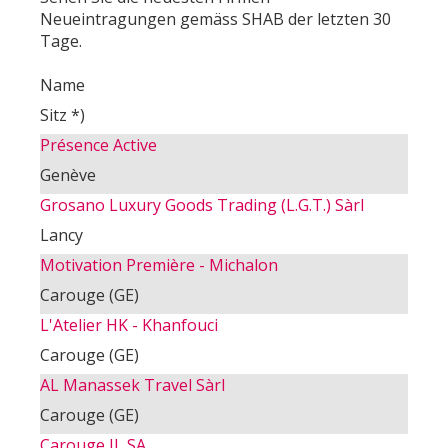
Neueintragungen gemäss SHAB der letzten 30
Tage.
Name
Sitz *)
Présence Active
Genève
Grosano Luxury Goods Trading (L.G.T.) Sàrl
Lancy
Motivation Première - Michalon
Carouge (GE)
L'Atelier HK - Khanfouci
Carouge (GE)
AL Manassek Travel Sàrl
Carouge (GE)
Carouge JL SA