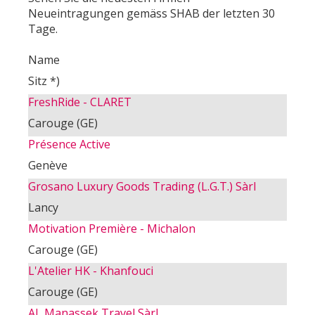
Neueintragungen gemäss SHAB der letzten 30
Tage.
Name
Sitz *)
FreshRide - CLARET
Carouge (GE)
Présence Active
Genève
Grosano Luxury Goods Trading (L.G.T.) Sàrl
Lancy
Motivation Première - Michalon
Carouge (GE)
L'Atelier HK - Khanfouci
Carouge (GE)
AL Manassek Travel Sàrl