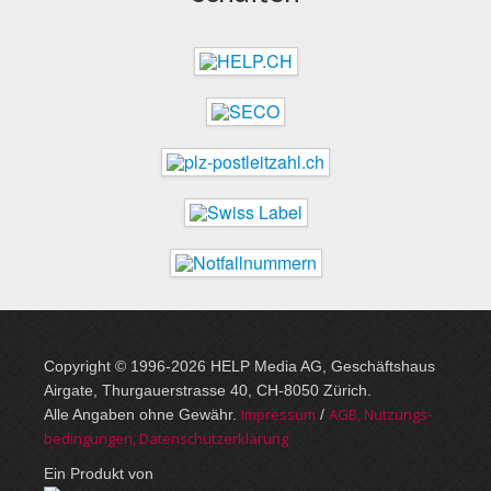
Copyright © 1996-2026 HELP Media AG, Geschäftshaus
Airgate, Thurgauer­strasse 40, CH-8050 Zürich.
Im­pres­sum
AGB, Nut­zungs­
Alle Angaben ohne Gewähr.
/
bedin­gungen, Daten­schutz­er­klärung
Ein Produkt von