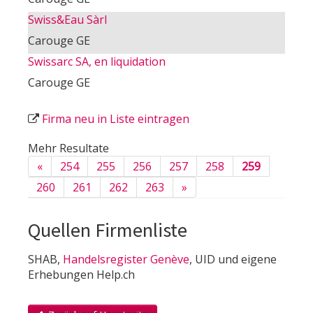
Swiss&Eau Sàrl
Carouge GE
Swissarc SA, en liquidation
Carouge GE
Firma neu in Liste eintragen
Mehr Resultate
«
254
255
256
257
258
259
260
261
262
263
»
Quellen Firmenliste
SHAB,
Handelsregister Genève
, UID und eigene
Erhebungen Help.ch