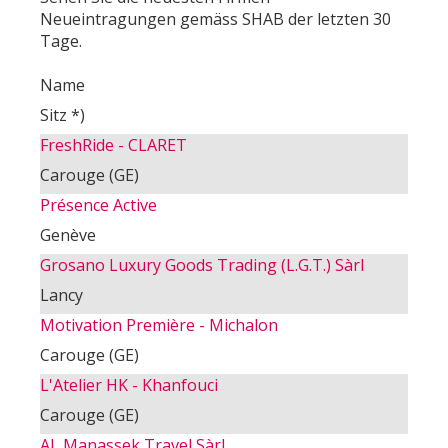
Neueintragungen gemäss SHAB der letzten 30
Tage.
Name
Sitz *)
FreshRide - CLARET
Carouge (GE)
Présence Active
Genève
Grosano Luxury Goods Trading (L.G.T.) Sàrl
Lancy
Motivation Première - Michalon
Carouge (GE)
L'Atelier HK - Khanfouci
Carouge (GE)
AL Manassek Travel Sàrl