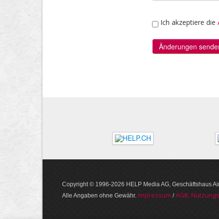
Ich akzeptiere die
Copyright © 1996-2026 HELP Media AG, Geschäftshaus Airg
Im­pres­sum
AGB, Nut­zungs
Alle Angaben ohne Gewähr.
/