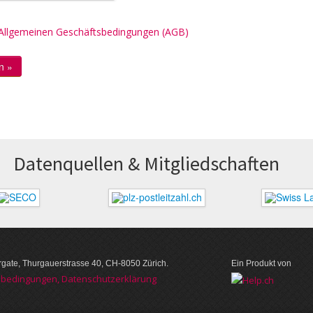
Allgemeinen Geschäftsbedingungen (AGB)
Datenquellen & Mitglied­schaften
ate, Thurgauer­strasse 40, CH-8050 Zürich.
Ein Produkt von
­bedin­gungen, Daten­schutz­er­klärung