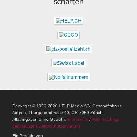
schaften
Copyright © 1996-2026 HELP Media AG, Geschäftshaus
Airgate, Thurgauer­strasse 40, CH-8050 Zürich.
Im­pres­sum
AGB, Nut­zungs­
Alle Angaben ohne Gewähr.
/
bedin­gungen, Daten­schutz­er­klärung
Ein Produkt von