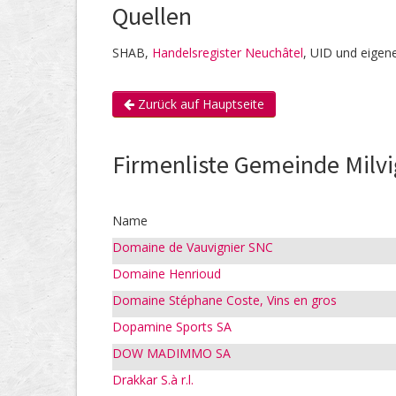
Quellen
SHAB,
Handelsregister Neuchâtel
, UID und eigen
Zurück auf Hauptseite
Firmenliste Gemeinde Milv
Name
Domaine de Vauvignier SNC
Domaine Henrioud
Domaine Stéphane Coste, Vins en gros
Dopamine Sports SA
DOW MADIMMO SA
Drakkar S.à r.l.