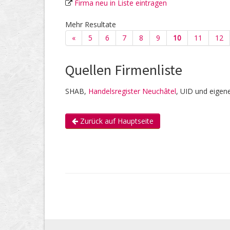
Firma neu in Liste eintragen
Mehr Resultate
«
5
6
7
8
9
10
11
12
Quellen Firmenliste
SHAB,
Handelsregister Neuchâtel
, UID und eigen
Zurück auf Hauptseite