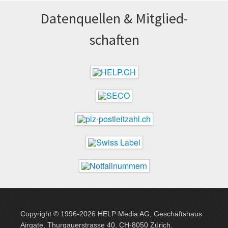
Datenquellen & Mitglied­
schaften
Copyright © 1996-2026 HELP Media AG, Geschäftshaus
Airgate, Thurgauer­strasse 40, CH-8050 Zürich.