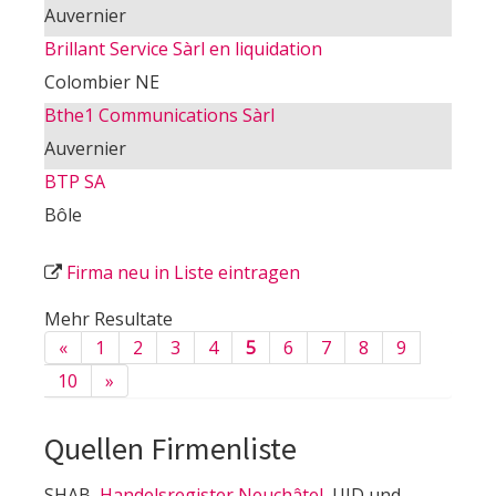
Auvernier
Brillant Service Sàrl en liquidation
Colombier NE
Bthe1 Communications Sàrl
Auvernier
BTP SA
Bôle
Firma neu in Liste eintragen
Mehr Resultate
«
1
2
3
4
5
6
7
8
9
10
»
Quellen Firmenliste
SHAB,
Handelsregister Neuchâtel
, UID und